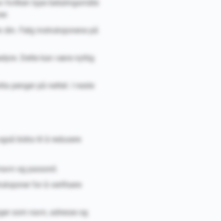
av hvilken type betalingsmåte
er.
en din. Følg instruksjonene på
dyre. Dette kan være nyttig
ta penger på nettet. I neste
gså bidra til å redusere
rnavn og passord.
uksjoner for å verifisere
nger som navn, adresse og