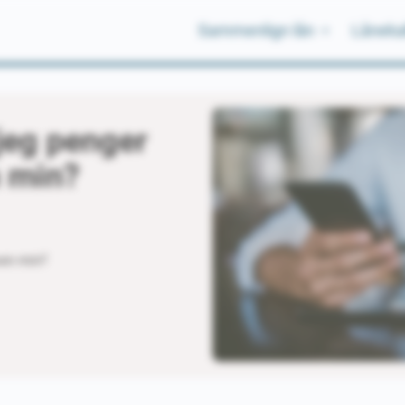
Sammenlign lån
Lånekal
Åpne
meny
jeg penger
n min?
oen min?