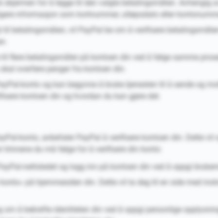
å skjermen for å legge til den valgte betalingsmåten. Avhengig 
ligere informasjon som kortnummer, utløpsdato eller kontonumm
gt til betalingsmåten, vil PayPal be om å verifisere betalingsmåt
en.
til flere betalingsmåter på kontoen din ved å følge samme prose
u skal overføre penger fra kontoen din.
PayPal-konto og kan begynne å bruke tjenesten til å sende og mot
erifisere kontoen din og hvordan du kan gjøre det.
Pal-konto, anbefaler PayPal å verifisere kontoen din. Dette vil o
er trinnene du må følge for å verifisere din konto:
 PayPal-nettstedet og logg inn på kontoen din ved å oppgi bruke
 konto» på hjemmesiden din. Dette vil ta deg til en side med instr
g om å bekrefte identiteten din ved å oppgi personlige opplysni