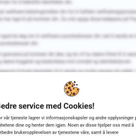
men for å bekrefte identiteten din.
 verifisere betalingsmåten din for å fullføre verifiseringsprose
 du har lagt til på kontoen din. Du må oppgi disse beløpene på Pa
 også be deg om å verifisere e-postadressen din ved å sende en b
e-postadressen din.
il grensene på kontoen din øke, og du vil ha større frihet til å s
 større trygghet og beskyttelse mot svindel og identitetstyveri.
egynne å bruke tjenesten til å sende og motta penger på nettet. I 
 bruke PayPal-kontoen din.
ansaksjoner.
edre service med Cookies!
-konto, kan du bruke tjenesten til å sende penger til andre på ne
r vår tjeneste lagrer vi informasjonskapsler og andre opplysninger 
ke din PayPal-konto:
hetene dine og henter dem igjen. Noen av disse hjelper oss med å
yPal-nettstedet og logg inn på kontoen din ved å oppgi brukerna
rbedre brukeropplevelsen av tjenestene våre, samt å levere