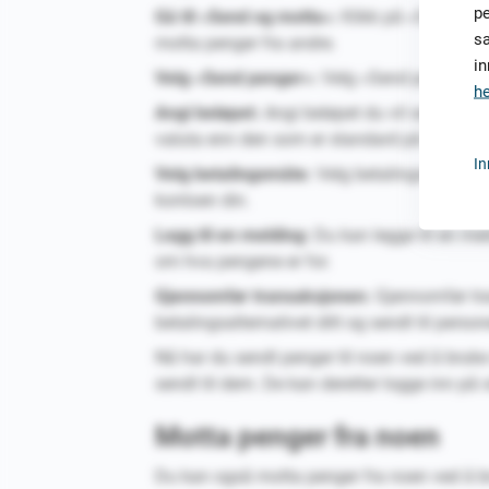
pe
Gå til «Send og motta»:
Klikk på «Send og m
sa
motta penger fra andre.
in
Velg «Send penger»:
Velg «Send penger» og
he
Angi beløpet:
Angi beløpet du vil sende til
valuta enn den som er standard på kontoen
In
Velg betalingsmåte:
Velg betalingsmåten du
kontoen din.
Legg til en melding:
Du kan legge til en mel
om hva pengene er for.
Gjennomfør transaksjonen:
Gjennomfør tra
betalingsalternativet ditt og sendt til perso
Nå har du sendt penger til noen ved å bruke
sendt til dem. De kan deretter logge inn på
Motta penger fra noen
Du kan også motta penger fra noen ved å br