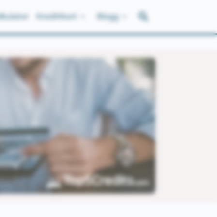
kulator
Kredittkort
Blogg
Åpne
Åpne
meny
meny