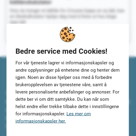
båtlånskalulator
Hvis du trenger et båtlån for å kunne kjøpe en ny båt, kan
en lånekalkulator hjelpe deg med å finne ut hva slags
type båt
Båtlån
Fortsett å lese
Kalkulator
–
Bedre service med Cookies!
Regn
ut
For vår tjeneste lagrer vi informasjonskapsler og
lånet
andre opplysninger på enhetene dine og henter dem
med
igjen. Noen av disse hjelper oss med å forbedre
vår
brukeropplevelsen av tjenestene våre, samt å
båtlånskalulator
levere personaliserte anbefalinger og annonser. For
Top5Credits.com har undersøkt lånene for deg. Vi har
dette ber vi om ditt samtykke. Du kan når som
testet lånene og lånetjenestene, slik at du kan fokusere på
helst endre eller trekke tilbake dette i innstillingene
å velge det som er best for deg. Sammenlign
for informasjonskapsler.
Les mer om
lån og registrer deg slik at vi kan finne de 5 beste lånene
informasjonskapsler her.
for deg.