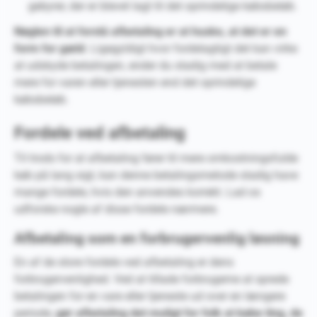
gebyrer, der er blevet lagt til det oprindelige købsbeløb.
Nøglen til at forstå afbetaling er at huske, at det er en
form for gæld
. Ligegyldigt hvor fordelagtigt det kan virke
at udskyde betalingen, ender du stadig med at betale
mere for varen eller tjenesten end det oprindelige
købsbeløb.
Fordele ved afbetaling
Til trods for at afbetaling fører til mere omkostningsfulde
køb på lang sigt, kan denne betalingsmetode stadig have
mange fordele, hvis den anvendes korrekt. Lad os
udforske nogle af disse fordele nærmere.
Afbetaling som en forbrugervenlig løsning
En af de store fordele ved afbetaling er dens
forbrugervenlighed. Ved at tillade forbrugerne at sprede
betalingen for en vare eller tjeneste ud over en længere
periode,
gør afbetaling det muligt for folk at købe ting, de