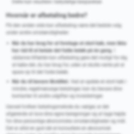
Dette kan resultere i betydelige besparelser.
Hvornår er afbetaling bedre?
På den anden side kan afbetaling være det bedste valg
under andre omstændigheder:
Når du har brug for at foretage et stort køb, men ikke
har råd til at betale det fulde beløb på én gang.
I
sådanne tilfælde kan afbetaling gøre det muligt for dig
at købe det, du har brug for, uden at skulle vente på at
spare op til det fulde beløb.
Når du vil bevare likviditet.
Ved at opdele et stort køb i
mindre, regelmæssige betalinger, kan du bevare dine
kontanter til andre udgifter og investeringer.
Uanset hvilken betalingsmetode du vælger, er det
afgørende at lave dine egne beregninger og at tage højde
for dine personlige økonomiske omstændigheder og mål.
Det er altid en god idé at konsultere en økonomisk