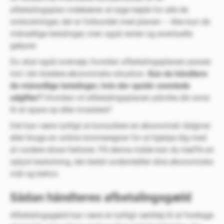
afbetalingsplan indebærer at tage højde for alle de
omkostninger, der er forbundet med planen – ikke kun de
månedlige betalinger, men også renter og eventuelle
gebyrer.
Du skal også overveje, hvordan afbetalingsplanen passer
ind i din bredere økonomiske situation.
Kan du håndtere
de månedlige betalinger, hvis der opstår uventede
udgifter?
Hvordan vil afbetalingsplanen påvirke din evne
til at spare op eller investere?
Det kan være nyttigt at konsultere en økonomisk rådgiver
eller bruge en online lommeregner for at hjælpe dig med
at vurdere disse faktorer. På denne måde kan du træffe en
oplyst beslutning, der bedst understøtter dine økonomiske
mål og behov.
Sådan håndteres afbetalingsgæld
Afbetalingsgæld kan være et nyttigt værktøj til at foretage