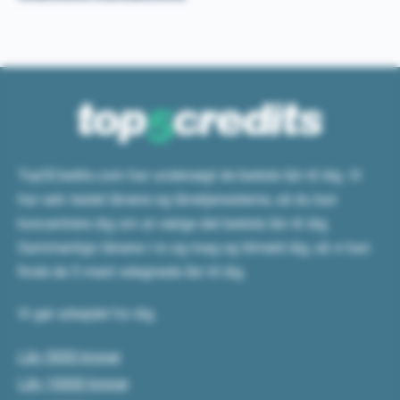
Top5Credits.com har undersøgt de bedste lån til dig. Vi
har selv testet lånene og lånetjenesterne, så du kan
koncentrere dig om at vælge det bedste lån til dig.
Sammenlign lånene i ro og mag og tilmeld dig, så vi kan
finde de 5 mest velegnede lån til dig.
Vi gør arbejdet for dig.
Lån 5000 kroner
Lån 10000 kroner