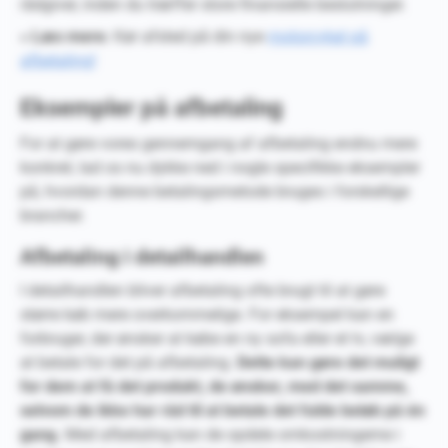
rådgiver, inden du træffer store finansielle beslutninger.
» Læs mere:
Kør afsted på din nye
motorcykel på
afbetaling!
Eksempler på afbetaling
For at gøre vores gennemgang af afbetaling endnu mere
konkret, lad os nu dykke ned i nogle specifikke eksempler
på, hvordan denne betalingsmetode bruges i forskellige
brancher.
Afbetaling i detailhandlen
I detailhandlen bliver afbetaling ofte brugt til at gøre
større køb mere overkommelige. For eksempel kan en
forbruger, der ønsker at købe en ny sofa eller et tv, vælge
at betale for det på afbetaling.
Dette kan gøre det muligt
for dem at få det produkt, de ønsker, med det samme,
selvom de ikke har råd til at betale det fulde beløb på én
gang.
Med afbetaling kan de opdele omkostningerne i