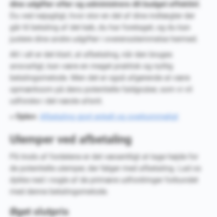
dine udgifter efter og administrere dit budget effektivt
.
Du ved nøjagtigt, hvor stor en del af dine indtægter der
går til betaling af det køb, du har foretaget, og du kan
justere dine andre udgifter i overensstemmelse hermed.
Alt i alt er det klart, at afbetaling, når den bruges
ansvarligt, kan være en meget praktisk og nyttig
betalingsmetode. Men det er også afgørende at være
opmærksom på dens potentielle faldgruber, som vi vil
udforske i det næste afsnit.
» Oplev:
Afbetaling gjort enkelt og overkommeligt
Ulemper ved afbetaling
På trods af fordelene er det væsentligt at tage højde for
de potentielle ulemper, der følger med afbetaling. Lad os
dykke ned i nogle af de primære udfordringer forbundet
med denne betalingsmetode.
Øget slutpris