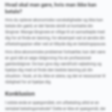
Hvad skal man gøre, hvis man ikke kan
betale?
Hvis du oplever økonomiske vanskeligheder og ikke kan
betale din gæld, er det første skridt at kontakte din
långiver. Mange långivere er villige til at samarbejde med
dig for at finde en løsning, for eksempel ved at ændre din
afbetalingsplan eller ved at tilbyde dig en betalingspause.
Hvis dine økonomiske problemer fortsætter, kan det være
en god idé at søge rådgivning fra en professionel
gældsrådgiver. De kan give dig værdifuld vejledning og
hjælpe dig med at finde den bedste løsning på din
situation. Husk, at du ikke er alene, og der er ressourcer til
rådighed for at hjælpe dig.
Konklusion
I sidste ende er spørgsmålet, om afbetaling altid er en
rentabel betalingsmetode? Dette er ikke et spørgsmål, der