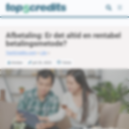
Fortsæt
til
indhold
Afbetaling: Er det altid en rentabel
betalingsmetode?
Top5Credits.com
»
Lån
»
Kirsten
juli 29, 2023
13min