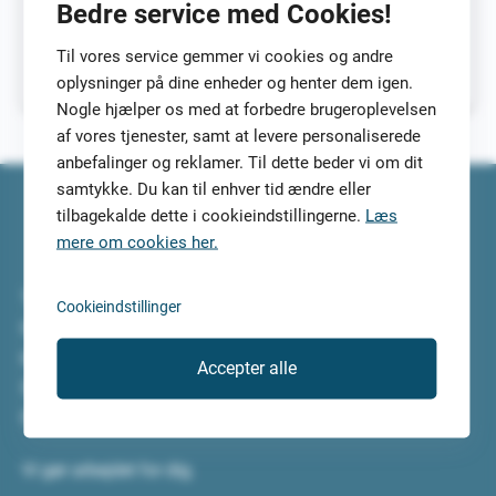
Bedre service med Cookies!
rådgiver. Især en der passer til lige netop dit behov. For at
gøre søgningsarbejdet så nemt
Til vores service gemmer vi cookies og andre
Roskildes
Læs mere
oplysninger på dine enheder og henter dem igen.
Bedste
Nogle hjælper os med at forbedre brugeroplevelsen
Økonomiske
af vores tjenester, samt at levere personaliserede
Rådgivere
anbefalinger og reklamer. Til dette beder vi om dit
i
samtykke. Du kan til enhver tid ændre eller
2022
tilbagekalde dette i cookieindstillingerne.
Læs
mere om cookies her.
Top5Credits.com har undersøgt de bedste lån til dig. Vi
Cookieindstillinger
har selv testet lånene og lånetjenesterne, så du kan
koncentrere dig om at vælge det bedste lån til dig.
Accepter alle
Sammenlign lånene i ro og mag og tilmeld dig, så vi kan
finde de 5 mest velegnede lån til dig.
Vi gør arbejdet for dig.