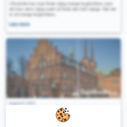
I Roskilde kan man finde rigtig mange bogholdere, men
det kan være rigtig svært at finde den helt rigtige. Når der
er så mange bogholdere,
Roskildes
Læs mere
Bedste
Bogholdere
i
2022
august 9, 2022
Roskildes Bedste Økonomiske Rådgivere i
2022
Det kan godt være tidskrævende at finde en økonomiske