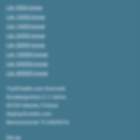
Lån 5000 kroner
Lån 10000 kroner
Lån 15000 kroner
Lån 20000 kroner
Lån 50000 kroner
Lån 100000 kroner
Lån 300000 kroner
Lån 400000 kroner
Top5Credits.com Danmark
Runeberginkatu 5, 3. kerros
00100 Helsinki, Finland
dk@top5credits.com
Momsnummer: FI-24645516
Om os