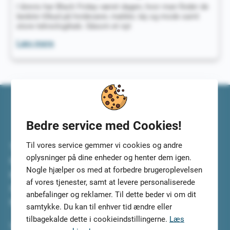
I årevis har Black Friday været dagen, hvor man finder de
bedste tilbud på hvidevarer, møbler, tøj og mode samt
store teknologikøb. Såsom et nyt
Hvornår
Læs mere
er
prisen
på
tv
billigst?
Bedre service med Cookies!
Til vores service gemmer vi cookies og andre
Top5Credits.com har undersøgt de bedste lån til dig. Vi
oplysninger på dine enheder og henter dem igen.
har selv testet lånene og lånetjenesterne, så du kan
Nogle hjælper os med at forbedre brugeroplevelsen
koncentrere dig om at vælge det bedste lån til dig.
af vores tjenester, samt at levere personaliserede
Sammenlign lånene i ro og mag og tilmeld dig, så vi kan
anbefalinger og reklamer. Til dette beder vi om dit
finde de 5 mest velegnede lån til dig.
samtykke. Du kan til enhver tid ændre eller
tilbagekalde dette i cookieindstillingerne.
Læs
Vi gør arbejdet for dig.