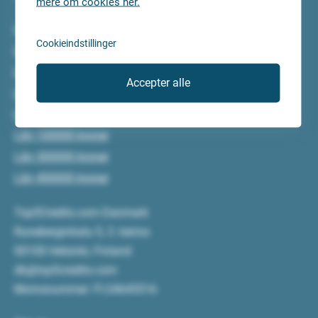
mere om cookies her.
Lån 5000 kroner
Cookieindstillinger
Lån 10000 kroner
Lån 15000 kroner
Accepter alle
Lån 20000 kroner
Lån 50000 kroner
Lån 100000 kroner
Lån 300000 kroner
Lån 400000 kroner
Top5Credits.com Danmark
Runeberginkatu 5, 3. kerros
00100 Helsinki, Finland
dk@top5credits.com
Momsnummer: FI-24645516