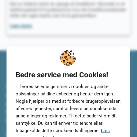
Det er relativt nemt at opsige et kreditkort. Normalt er et
telefonopkald til kundeservice hos din kreditkortudsteder
(eller din egen bank) nok til at gennemføre
Opsig
Læs mere
dit
kreditkort
Bedre service med Cookies!
Til vores service gemmer vi cookies og andre
Top5Credits.com har undersøgt de bedste lån til dig. Vi
oplysninger på dine enheder og henter dem igen.
har selv testet lånene og lånetjenesterne, så du kan
Nogle hjælper os med at forbedre brugeroplevelsen
koncentrere dig om at vælge det bedste lån til dig.
af vores tjenester, samt at levere personaliserede
Sammenlign lånene i ro og mag og tilmeld dig, så vi kan
anbefalinger og reklamer. Til dette beder vi om dit
finde de 5 mest velegnede lån til dig.
samtykke. Du kan til enhver tid ændre eller
tilbagekalde dette i cookieindstillingerne.
Læs
Vi gør arbejdet for dig.