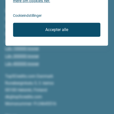
mere om cookies her.
Lån 5000 kroner
Cookieindstillinger
Lån 10000 kroner
Lån 15000 kroner
Accepter alle
Lån 20000 kroner
Lån 50000 kroner
Lån 100000 kroner
Lån 300000 kroner
Lån 400000 kroner
Top5Credits.com Danmark
Runeberginkatu 5, 3. kerros
00100 Helsinki, Finland
dk@top5credits.com
Momsnummer: FI-24645516