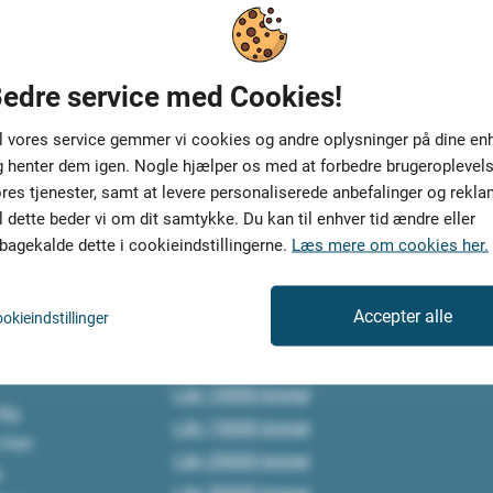
beløb, der er nødvendigt for at dække de
væsentligste leveomkostninger på et givet
tidspunkt og sted. Leveomkostninger som
f.eks. husleje,
edre service med Cookies!
Lommeregner
Læs mere
l vores service gemmer vi cookies og andre oplysninger på dine en
til
 henter dem igen. Nogle hjælper os med at forbedre brugeroplevels
beregning
res tjenester, samt at levere personaliserede anbefalinger og rekla
af
l dette beder vi om dit samtykke. Du kan til enhver tid ændre eller
leveomkostninger
lbagekalde dette i cookieindstillingerne.
Læs mere om cookies her.
Accepter alle
okieindstillinger
Lån 5000 kroner
Lån 10000 kroner
ig.
Lån 15000 kroner
u kan
Lån 20000 kroner
.