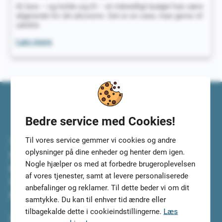
At lave – og holde sig til – et månedligt budget kan være
afgørende for din økonomi. Det er en vane, man gerne vil
udvikle
Den
Læs mere
bedste
budgetapp
Bedre service med Cookies!
Til vores service gemmer vi cookies og andre
Top5Credits.com har undersøgt de bedste lån til dig. Vi
oplysninger på dine enheder og henter dem igen.
har selv testet lånene og lånetjenesterne, så du kan
Nogle hjælper os med at forbedre brugeroplevelsen
koncentrere dig om at vælge det bedste lån til dig.
af vores tjenester, samt at levere personaliserede
Sammenlign lånene i ro og mag og tilmeld dig, så vi kan
anbefalinger og reklamer. Til dette beder vi om dit
finde de 5 mest velegnede lån til dig.
samtykke. Du kan til enhver tid ændre eller
tilbagekalde dette i cookieindstillingerne.
Læs
Vi gør arbejdet for dig.