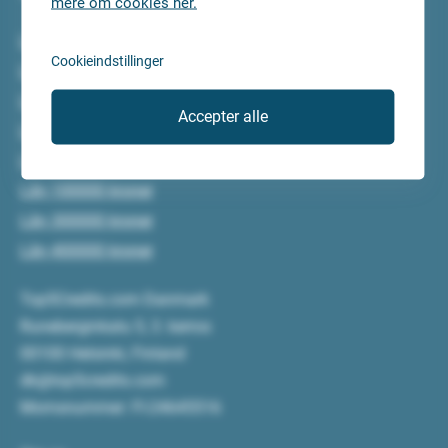
mere om cookies her.
Lån 5000 kroner
Cookieindstillinger
Lån 10000 kroner
Lån 15000 kroner
Accepter alle
Lån 20000 kroner
Lån 50000 kroner
Lån 100000 kroner
Lån 300000 kroner
Lån 400000 kroner
Top5Credits.com Danmark
Runeberginkatu 5, 3. kerros
00100 Helsinki, Finland
dk@top5credits.com
Momsnummer: FI-24645516