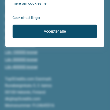
mere om cookies her.
Vi gør arbejdet for dig.
Lån 5000 kroner
Cookieindstillinger
Lån 10000 kroner
Lån 15000 kroner
Accepter alle
Lån 20000 kroner
Lån 50000 kroner
Lån 100000 kroner
Lån 300000 kroner
Lån 400000 kroner
Top5Credits.com Danmark
Runeberginkatu 5, 3. kerros
00100 Helsinki, Finland
dk@top5credits.com
Momsnummer: FI-24645516