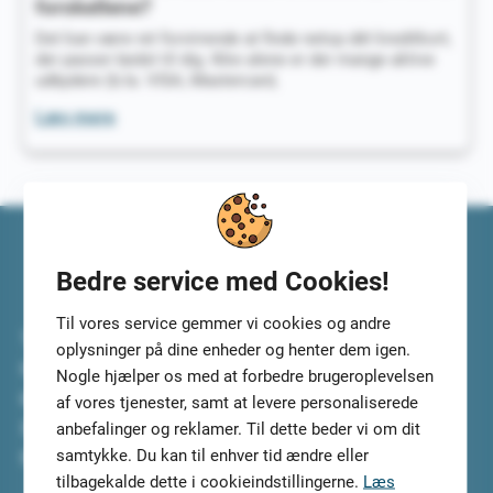
forskellene?
Det kan være ret forvirrende at finde netop dét kreditkort,
der passer bedst til dig. Ikke alene er der mange aktive
udbydere (b.la. VISA, Mastercard,
Gold,
Læs mere
Platinum
eller
Black
kreditkort,
hvad
er
Bedre service med Cookies!
forskellene?
Til vores service gemmer vi cookies og andre
Top5Credits.com har undersøgt de bedste lån til dig. Vi
oplysninger på dine enheder og henter dem igen.
har selv testet lånene og lånetjenesterne, så du kan
Nogle hjælper os med at forbedre brugeroplevelsen
koncentrere dig om at vælge det bedste lån til dig.
af vores tjenester, samt at levere personaliserede
Sammenlign lånene i ro og mag og tilmeld dig, så vi kan
anbefalinger og reklamer. Til dette beder vi om dit
samtykke. Du kan til enhver tid ændre eller
finde de 5 mest velegnede lån til dig.
tilbagekalde dette i cookieindstillingerne.
Læs