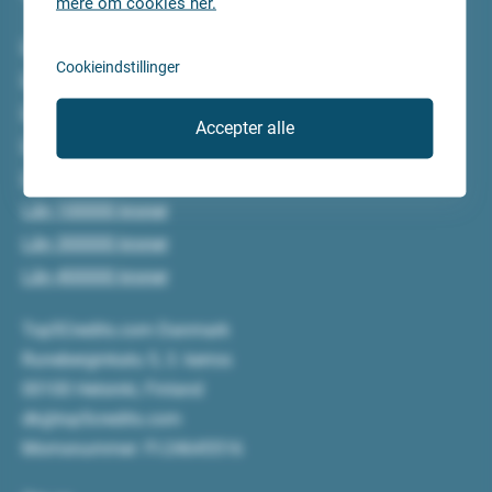
mere om cookies her.
Lån 5000 kroner
Cookieindstillinger
Lån 10000 kroner
Lån 15000 kroner
Accepter alle
Lån 20000 kroner
Lån 50000 kroner
Lån 100000 kroner
Lån 300000 kroner
Lån 400000 kroner
Top5Credits.com Danmark
Runeberginkatu 5, 3. kerros
00100 Helsinki, Finland
dk@top5credits.com
Momsnummer: FI-24645516