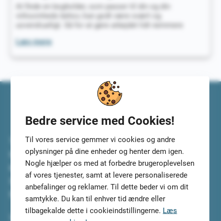
At finde en bogholder, som passer til din og din
virksomheds behov, kan godt være svært og
uoverskueligt. Så for at gøre arbejdet lidt nemmere
Helsingørs
Læs mere
Bedste
Bogholdere
i
2022
Bedre service med Cookies!
Til vores service gemmer vi cookies og andre
Top5Credits.com har undersøgt de bedste lån til dig. Vi
oplysninger på dine enheder og henter dem igen.
har selv testet lånene og lånetjenesterne, så du kan
Nogle hjælper os med at forbedre brugeroplevelsen
koncentrere dig om at vælge det bedste lån til dig.
af vores tjenester, samt at levere personaliserede
Sammenlign lånene i ro og mag og tilmeld dig, så vi kan
anbefalinger og reklamer. Til dette beder vi om dit
finde de 5 mest velegnede lån til dig.
samtykke. Du kan til enhver tid ændre eller
tilbagekalde dette i cookieindstillingerne.
Læs
Vi gør arbejdet for dig.