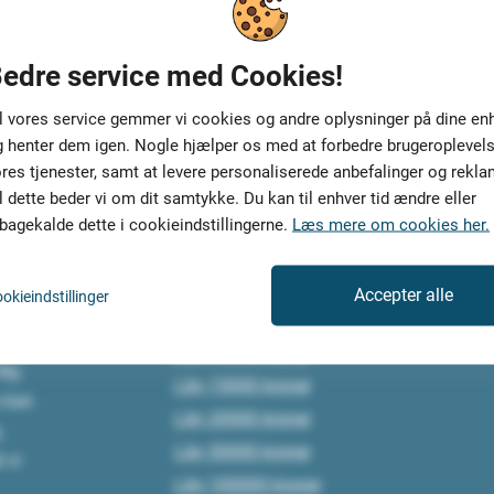
edre service med Cookies!
l vores service gemmer vi cookies og andre oplysninger på dine en
 henter dem igen. Nogle hjælper os med at forbedre brugeroplevels
res tjenester, samt at levere personaliserede anbefalinger og rekla
l dette beder vi om dit samtykke. Du kan til enhver tid ændre eller
lbagekalde dette i cookieindstillingerne.
Læs mere om cookies her.
Accepter alle
okieindstillinger
Lån 5000 kroner
Lån 10000 kroner
ig.
Lån 15000 kroner
u kan
Lån 20000 kroner
.
Lån 50000 kroner
 vi
Lån 100000 kroner