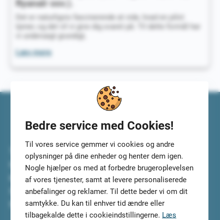
Ryanair osv.).
Det er naturligvis fascinerende at vide, hvad en pilot
tjener, og det vil vi give dig svaret på. Til dette formål har
vi undersøgt grundigt,
Hvad
Læs mere
tjener
en
pilot
(Norwegian
Air,
SAS,
Bedre service med Cookies!
Ryanair
Til vores service gemmer vi cookies og andre
osv.).
Top5Credits.com har undersøgt de bedste lån til dig. Vi
oplysninger på dine enheder og henter dem igen.
har selv testet lånene og lånetjenesterne, så du kan
Nogle hjælper os med at forbedre brugeroplevelsen
koncentrere dig om at vælge det bedste lån til dig.
af vores tjenester, samt at levere personaliserede
Sammenlign lånene i ro og mag og tilmeld dig, så vi kan
anbefalinger og reklamer. Til dette beder vi om dit
samtykke. Du kan til enhver tid ændre eller
finde de 5 mest velegnede lån til dig.
tilbagekalde dette i cookieindstillingerne.
Læs