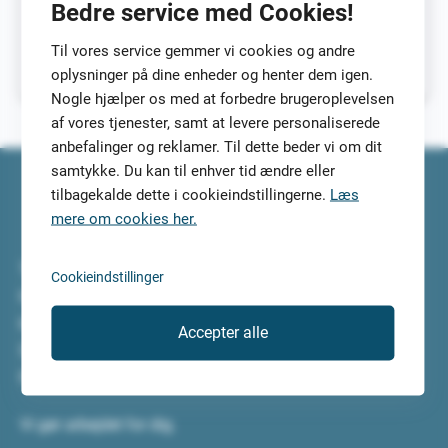
Bedre service med Cookies!
gang med at afbetale din gæld – typisk fra kreditkort –
over tre til fem år.
Til vores service gemmer vi cookies og andre
Føler
Læs mere
oplysninger på dine enheder og henter dem igen.
du
Nogle hjælper os med at forbedre brugeroplevelsen
dig
af vores tjenester, samt at levere personaliserede
overvældet
anbefalinger og reklamer. Til dette beder vi om dit
af
samtykke. Du kan til enhver tid ændre eller
din
tilbagekalde dette i cookieindstillingerne.
Læs
gæld?
mere om cookies her.
En
gældsstyringsplan
Top5Credits.com har undersøgt de bedste lån til dig. Vi
Cookieindstillinger
kan
har selv testet lånene og lånetjenesterne, så du kan
være
koncentrere dig om at vælge det bedste lån til dig.
løsningen.
Accepter alle
Sammenlign lånene i ro og mag og tilmeld dig, så vi kan
finde de 5 mest velegnede lån til dig.
Vi gør arbejdet for dig.