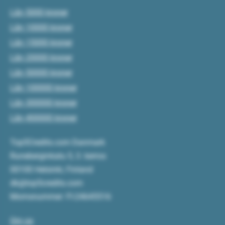
Lån 5000 kroner
Lån 10000 kroner
Lån 15000 kroner
Lån 20000 kroner
Lån 50000 kroner
Lån 100000 kroner
Lån 300000 kroner
Lån 400000 kroner
Top5Credits.com Danmark
Runeberginkatu 5, 3. kerros
00100 Helsinki, Finland
dk@top5credits.com
Momsnummer: FI-24645516
Om os