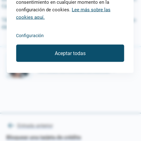
consentimiento en cualquier momento en la
Cantidad total a devolver 1.737,61€.
configuración de cookies.
Lee más sobre las
cookies aquí.
TAE mínimo 0% - TAE máximo 390%. Devuélvelo en un plazo
desde 3 a 72 meses.
Configuración
Aceptar todas
Por Martina
Ver todas las entradas de Martina.
Entrada anterior
Navegación
Bloquear una tarjeta de crédito
de