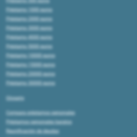
Préstamo 500 euros
Préstamo 1000 euros
Préstamo 2000 euros
Préstamo 3000 euros
Préstamo 4000 euros
Préstamo 5000 euros
Préstamo 10000 euros
Préstamo 15000 euros
Préstamo 20000 euros
Préstamo 30000 euros
Glosario
Compara préstamos personales
Préstamos personales baratos
Reunificación de deudas