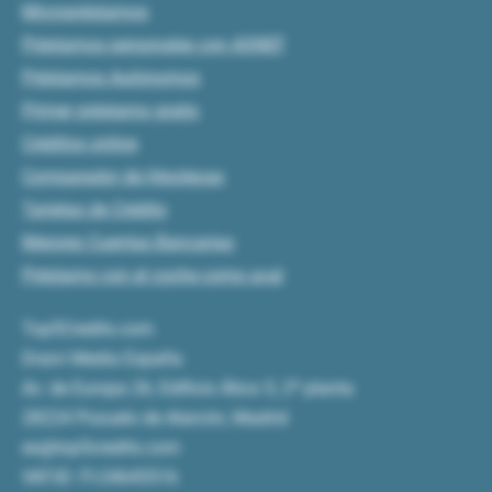
Micropréstamos
Préstamos personales con ASNEF
Préstamos Autónomos
Primer préstamo gratis
Créditos online
Comparador de Hipotecas
Tarjetas de Crédito
Mejores Cuentas Bancarias
Préstamo con el coche como aval
Top5Credits.com
Draivi Media España
Av. de Europa 26, Edificio Ático 5, 2ª planta
28224 Pozuelo de Alarcón, Madrid
es@top5credits.com
VAT-ID: FI-24645516