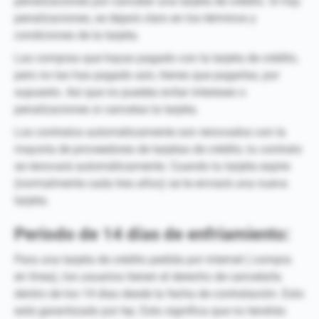
penalizaciones por cancelar una tarjeta de crédito. Si hay
penalizaciones, se dejará claro en los términos y
condiciones de la tarjeta.
Las compras que hayas pagado con la tarjeta de crédito,
pero no las has pagado aún, tienes que pagarlas, por
supuesto. Así que no puedes evitar intereses o
penalizaciones si cancelas la tarjeta.
Los contratos automáticamente son renovados con la
mayoría de proveedores de tarjetas de crédito, tu contrato
se renovará automáticamente. Cuando tu tarjeta expire
(normalmente cada tres años) se te enviará una nueva
tarjeta.
Periodo de 14 días de enfriamiento:
Para una tarjeta de crédito pedida por internet ( compra
en línea), los usuarios tienen el derecho de cancelarla
dentro de los 14 días desde la fecha de contratación. Esto
está garantizado por ley. Esto significa que no tendrás