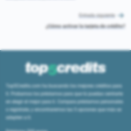
entradas
Entrada siguiente
¿Cómo activar la tarjeta de crédito?
Top5Credits.com ha buscando los mejores créditos para
tí. Probamos los préstamos para que tú puedas centrarte
en elegir el mejor para tí. Compara préstamos personales
o regístrate, y encontraremos las 5 opciones que más se
adapten a tí.