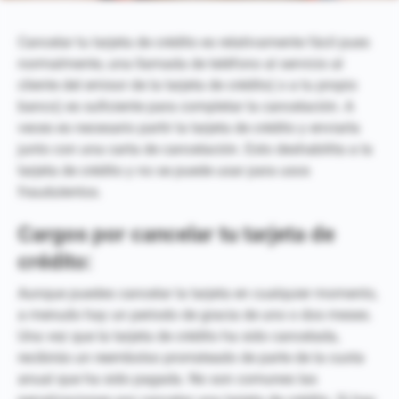
Cancelar tu tarjeta de crédito es relativamente fácil pues
normalmente, una llamada de teléfono al servicio al
cliente del emisor de la tarjeta de crédito( o a tu propio
banco) es suficiente para completar la cancelación. A
veces es necesario partir la tarjeta de crédito y enviarla
junto con una carta de cancelación. Esto deshabilita a la
tarjeta de crédito y no se puede usar para usos
fraudulentos.
Cargos por cancelar tu tarjeta de
crédito:
Aunque puedes cancelar la tarjeta en cualquier momento,
a menudo hay un periodo de gracia de uno o dos meses.
Una vez que la tarjeta de crédito ha sido cancelada,
recibirás un reembolso prorrateado de parte de la cuota
anual que ha sido pagada. No son comunes las