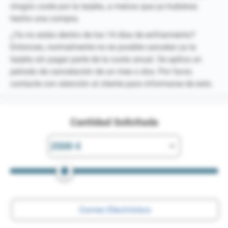
ningún coste por la tarjeta, a menos que ya hubieras
hecho una compra.
¿Ya no estás dentro de los 14 días de enfriamiento?
Entonces, normalmente no es posible cancelar ya la
tarjeta sin pagar parte de la cuota anual. Se aplica un
periodo de cancelación de un mes o dos. Por favor,
contacte con atención al cliente para informarse de esto.
Cantidad Solicitada