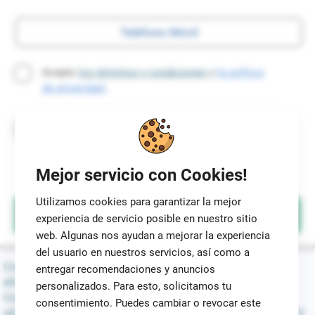
Acepto
los términos y condiciones
y
la política
de privacidad.
Sí, Top5Credits puede contactarme por e-mail
o mensajes de texto ofreciéndome ofertas de
crédito. El servicio se puede cancelar con tan
Mejor servicio con Cookies!
solo hacer un clic.
Utilizamos cookies para garantizar la mejor
experiencia de servicio posible en nuestro sitio
web. Algunas nos ayudan a mejorar la experiencia
del usuario en nuestros servicios, así como a
Comparamos préstamos de 100 a 10.000 euros con
entregar recomendaciones y anuncios
diferentes tipos de intereses, desde el 0% hasta el 390%.
personalizados. Para esto, solicitamos tu
Como ejemplo, un préstamo de 1.000€ a un plazo de dos
consentimiento. Puedes cambiar o revocar este
años, con un TAE del 79,38% tiene unos intereses de 737,61€.