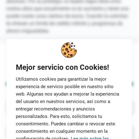
absoluto. Por su prestigio, la tarjeta negra tiene unos
costos altos que anualmente va en aumento y tener una
puede costar unos cientos de euros. Cuando la solicitas
te ofrecen un límite de crédito infinito y programas de
ahorro inigualables.
Cantidad Solicitada
Mejor servicio con Cookies!
Utilizamos cookies para garantizar la mejor
experiencia de servicio posible en nuestro sitio
web. Algunas nos ayudan a mejorar la experiencia
del usuario en nuestros servicios, así como a
entregar recomendaciones y anuncios
personalizados. Para esto, solicitamos tu
consentimiento. Puedes cambiar o revocar este
consentimiento en cualquier momento en la
configuración de cookies.
Lee más sobre las