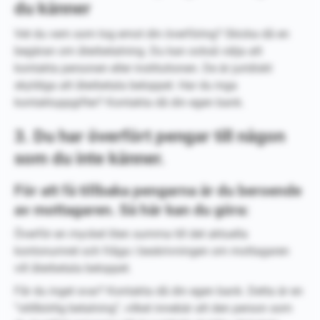
du känner
Vet du vem som tog emot din överföring? Skicka då en
begäran om återbetalning. Du kan också välja att
kontakta personen eller institutionen. De är juridiskt
skyldiga att återbetala beloppet. Har du inga
kontaktuppgifter? Kontakta då din egen bank.
3. Du har överfört pengar till någon
som du inte känner.
För att få tillbaka pengarna är du beroende
av mottagaren. Så här kan du göra:
Överför en mycket liten summa till det aktuella
kontonumret och fråga i beskrivningen om mottagaren
vill återbetala beloppet.
Får du inget svar? Kontakta då din egen bank. Detta är en
”otillbörlig betalning”, vilket innebär att den person som