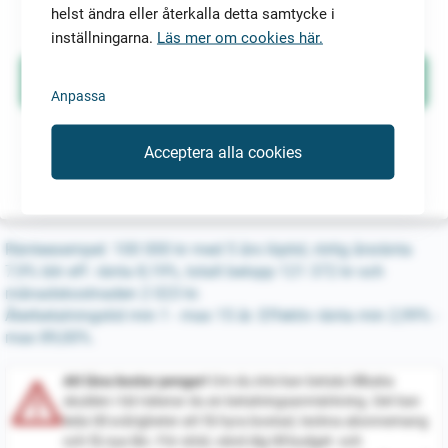
textmeddelande. Tjänsten kan avanmälas med
helst ändra eller återkalla detta samtycke i
ett klick.
inställningarna.
Läs mer om cookies här.
Anpassa
Acceptera alla cookies
Genom att påbörja ansökan godkänner jag
villkoren
och
integritetspolicyn.
Ränteexempel: 100 000 kr med 5 års löptid, rörlig årsränta
7,9% blir eff. ränta 8,19%, totalt belopp 121 372 kr och
månadskostnaden 2 023 kr.
Återbetalningstid min 1 - max 15 år. Effektiv ränta min 2,99% -
max 89,00%.
Att låna kostar pengar!
Om du inte kan betala tillbaka
skulden i tid riskerar du en betalningsanmärkning. Det kan
leda till svårigheter att få hyra bostad, teckna abonnemang
och få nya lån. För stöd, vänd dig till budget- och