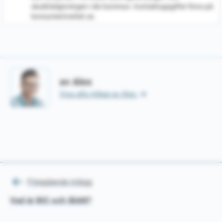
skuldrådgivningen i din kommun. Kontaktuppgifter finns på
konsumentverket.se.
av Alex
Visa alla inlägg av Alex.
Föregående inlägg
Inläggsnavigering
Vad är BIC och IBAN?