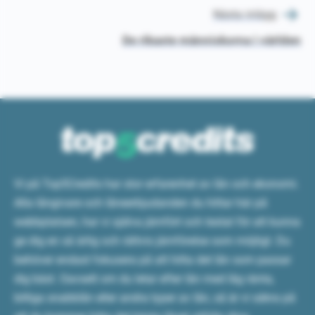
Nästa inlägg
De rikaste människorna i världen
Vi på Top5Credits har stor erfarenhet av lån och ekonomi.
Alla långivare och låneerbjudanden du hittar här på
webbplatsen, har vi själva jämfört och testat för att kunna
ge dig en så ärlig och rättvis jämförelse som möjligt. Du
behöver endast fokusera på att hitta det lån som passar
dig bäst. Oavsett om du letar efter lån med låg ränta,
billiga snabblån eller andra typer av lån, så är vi säkra på