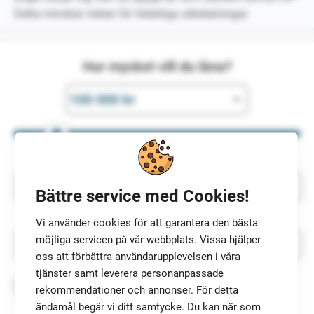
Detta minskar risken för felaktiga utbetalningar.
Hur mycket vill du låna?
Bättre service med Cookies!
Vi använder cookies för att garantera den bästa
möjliga servicen på vår webbplats. Vissa hjälper
oss att förbättra användarupplevelsen i våra
tjänster samt leverera personanpassade
Ja tack, Top5Credits får gärna kontakta mig
rekommendationer och annonser. För detta
med låneerbjudanden via e-post och
ändamål begär vi ditt samtycke. Du kan när som