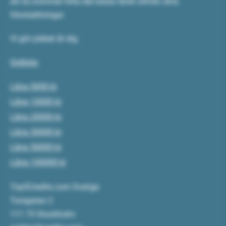
att du kommer hitta det bästa lånet utifrån dina
förutsättningar.
Vi gör jobbet åt dig.
Ordlista
Låna 5000 kr
Låna 10000 kr
Låna 20000 kr
Låna 30000 kr
Låna 50000 kr
Låna 100000 kr
Top5Credits.com Sverige
Torsgatan 2
111 75 Stockholm