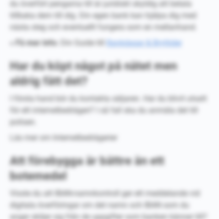
du överfört pengarna till är juridiskt skyldig att betala
tillbaka dem till dig. Din egen bank kan hjälpa dig med
nästa steg och eventuellt fungera som en mellanhand.
» Få mer info:
Din Guide till
Bankdagar & Bryttider
Har du köpt något på nätet men
aldrig fått det?
I första hand bör du kontakta säljaren. Har du blivit utsatt
för ett internetbedrägeri? I så fall ska du anmäla det till
polisen.
Läs mer om Internetbedrägerier
Att förebygga är bättre än ett
botemedel
Visste du att IBAN-namnkontroll ger ett meddelande vid
digitala överföringar om det namn och IBAN som du
anger skiljer sig från de uppgifter som banken känner till?