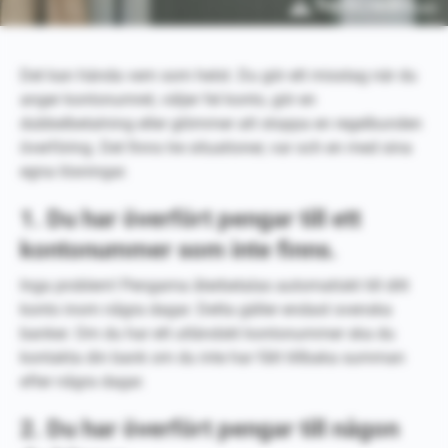
Det kan hända vem som helst. Du gör ett misstag när du
anger kontonumret, väljer fel konto, gör en
dubbelbetalning eller glömmer att stoppa en regelbunden
överföring. Det finns tre situationer, var och en med sina
egna lösningar.
1. Du har överfört pengar till ett
kontonummer som inte finns.
Inga problem! Pengarna återbetalas automatiskt till ditt
konto inom några dagar. Detta gäller endast svenska
banker. Om du har ett utländskt kontonummer ska du
kontakta din bank om du inte har fått tillbaka summan
efter några dagar.
2. Du har överfört pengar till någon