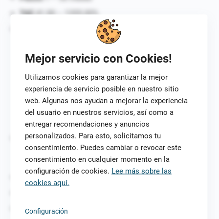
TAE
41.00 – 1355.00%
Importes
50 – 5.000 €
Mejor servicio con Cookies!
Utilizamos cookies para garantizar la mejor
experiencia de servicio posible en nuestro sitio
web. Algunas nos ayudan a mejorar la experiencia
del usuario en nuestros servicios, así como a
entregar recomendaciones y anuncios
personalizados. Para esto, solicitamos tu
Resumen
CashEddy ofrece préstamos rápidos de
consentimiento. Puedes cambiar o revocar este
importes entre 100€ y 1500€, llegando a ofrecer un
consentimiento en cualquier momento en la
primer préstamo de 300€ al 0%
configuración de cookies.
Lee más sobre las
Plazos
1 – 6 meses
cookies aquí.
TAE
0.00 – 1009.48%
Importes
100 – 1.500 €
Configuración