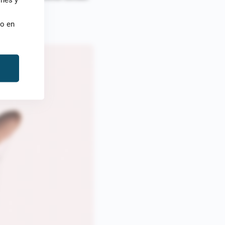
to en