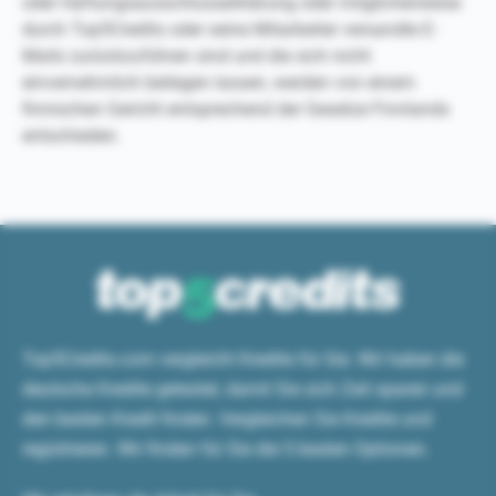
oder Haftungsausschlusserklärung oder möglicherweise
durch Top5Credits oder seine Mitarbeiter versandte E-
Mails zurückzuführen sind und die sich nicht
einvernehmlich beilegen lassen, werden von einem
finnischen Gericht entsprechend der Gesetze Finnlands
entschieden.
Top5Credits.com vergleicht Kredite für Sie. Wir haben die
deutsche Kredite getestet, damit Sie sich Zeit sparen und
den besten Kredit finden. Vergleichen Sie Kredite und
registrieren. Wir finden für Sie die 5 besten Optionen.