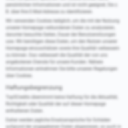
persönlichen Informationen und ist nicht geeignet, Sie z.
B. über Ihre E-Mail-Adresse zu identifizieren.
Wir verwenden Cookies lediglich, um die mit der Nutzung
unserer Homepage verbundenen Daten zu analysieren,
darunter besuchte Seiten, Dauer der Benutzersitzungen
usw. Wir benötigen diese Daten, um den Nutzen unserer
Homepage einzuschätzen sowie ihre Qualität verbessern
zu können. Das verbessert die Qualität der von uns
angebotenen Dienste für unsere Kunden. Nähere
Informationen entnehmen Sie bitte unseren Regelungen
über Cookies.
Haftungsbegrenzung
Top5Credits übernimmt keine Haftung für die Aktualität,
Richtigkeit oder Qualität der auf dieser Homepage
enthaltenen Daten.
Daher werden jegliche Ersatzansprüche für Schäden
aufgrund der angegebenen Daten abgewiesen, so auch in