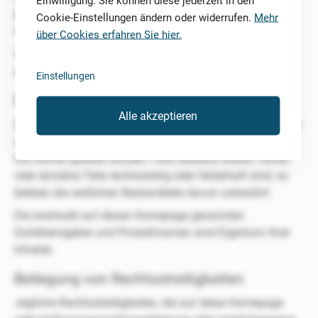
Einwilligung. Sie können diese jederzeit in den
Beantragung eines Darlehens), so werden diese Daten
Cookie-Einstellungen ändern oder widerrufen.
Mehr
freiwillig zur Verfügung gestellt.
über Cookies erfahren Sie hier.
Versender von unerwünschten Spam-E-Mails werden
angezeigt.
Einstellungen
Rechtliche Gültigkeit dieses Verbots
Alle akzeptieren
Dieses Verbot und die Haftungsausschlusserklärung sind
als Teil der Internet-Veröffentlichung anzusehen, von der
Sie hierher geleitet wurden. Falls Absätze dieses Textes
oder einzelne Teile rechtswidrig oder fehlerhaft sind, so
bleiben die restlichen Bestandteile davon unberührt.
Die eventuell auf dieser Homepage genannten
Darlehensgeber und Produktnamen sind Eigentum ihrer
Inhaber.
Beilegung von Rechtsstreitigkeiten
Jegliche Rechtsstreitigkeiten, die auf diese Homepage