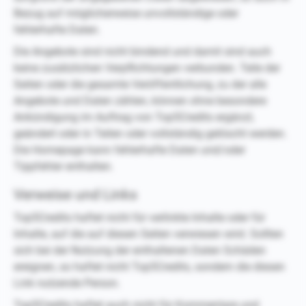
Bezug auf möglicherweise unvollständige oder
fehlerhafte Daten.
Die Angebote sind nicht bindend und damit sind auch
keine zusätzlichen Verpflichtungen verbunden. Teile der
Seiten oder die gesamte Veröffentlichung, zu der alle
Angebote und Daten zählen, können ohne besondere
Ankündigung im Auftrag von Top5Credits ergänzt,
geändert oder in Teilen oder vollständig gelöscht werden.
Die Homepage kann fehlerhafte Daten und/oder
Tippfehler enthalten.
Verweise und Links
Top5Credits haftet nicht für verlinkte Inhalte oder für
Inhalte, auf die auf diesen Seiten verwiesen wird. Sollten
sich bei der Nutzung der enthaltenen Daten Schäden
ereignen, so haftet nicht Top5Credits, sondern die diesen
Link nutzende Person.
Top5Credits haftet auch nicht für Kommentare und