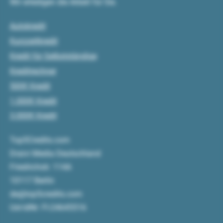
Wir erledigen die Arbeit für Sie.
Autokredit
Kurzzeitkredit
Kredit für Selbstständige
Kreditrechner
500€ Kredit
1.000€ Kredit
3.000€ Kredit
Top5Credits.com
Draivi Media Deutschland
Friedrichstr. 114A
10117 Berlin
de@top5credits.com
Ust-IdNr: FI-24645516