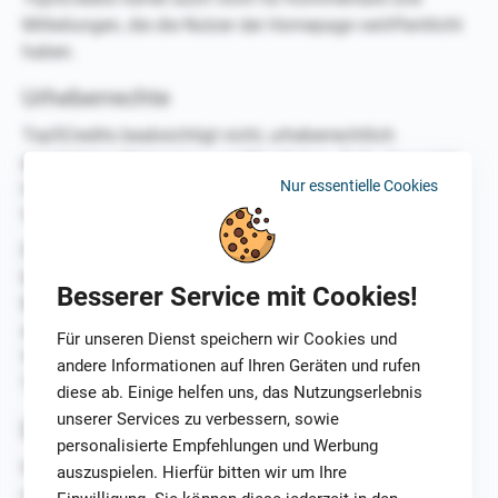
Mitteilungen, die die Nutzer der Homepage veröffentlicht
haben.
Urheberrechte
Top5Credits beabsichtigt nicht, urheberrechtlich
geschütztes Material zu veröffentlichen. Falls dies nicht
Nur essentielle Cookies
möglich ist, wird Top5Credits über eine solche
Veröffentlichung informieren.
Die Urheberrechte an jeglichem erstellten Material liegen
bei Top5Credits. Das Kopieren sämtlicher Objekte wie
Besserer Service mit Cookies!
Bilder, Diagramme, Ton oder Texte sowie die Nutzung in
anderen elektronischen oder gedruckten
Für unseren Dienst speichern wir Cookies und
Veröffentlichungen sind ohne die Zustimmung von
andere Informationen auf Ihren Geräten und rufen
Top5Credits nicht erlaubt.
diese ab. Einige helfen uns, das Nutzungserlebnis
unserer Services zu verbessern, sowie
Datenschutzpraxis
personalisierte Empfehlungen und Werbung
Ist die Möglichkeit zur Bereitstellung personenbezogener
auszuspielen. Hierfür bitten wir um Ihre
oder von Unternehmensdaten gegeben (z. B. bei