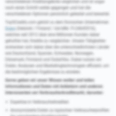
verschiedenen Kreditangebote verglichen und ist sogar
noch einen Schritt weiter gegangen und hat die
verschiedenen Optionen persönlich getestet und bewertet.
Top5Credits.com gehört zu dem finnischen Unternehmen
Draivi
(Helsinki / Finland / Ust-IdNr: FI-24645516),
welches seit 2012 über eine Millionen Kunden dabei
geholfen hat, Kredite zu vergleichen. Unsere Tätigkeiten
erstrecken sich dabei über die unterschiedlichsten Länder
wie Deutschland, Spanien, Schweden, Norwegen,
Dänemark, Finnland und Südafrika. Dabei nutzen wir
Daten, Analysen und Marketingtechnologien effizient, um
die bestmöglichen Ergebnisse zu erzielen.
Gerne geben wir unser Wissen weiter und teilen
Informationen und Daten mit Anbietern und anderen
Interessenten am Verbraucherkreditmarkt, darunter:
Expertise in Verbraucherkrediten
Anonymisierte Daten zu typischen Verbraucherprofilen