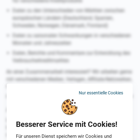
für verschiedene Kreditprodukte
Daten zu den Unterschieden von Märkten zwischen
europäischen Ländern (Deutschland, Spanien,
Schweden, Norwegen, Dänemark, Finnland)
Daten zu saisonalen Schwankungen in verschiedenen
Monaten und Jahreszeiten
Daten, Berichte und Kommentare zur Entwicklung des
Verbraucherkreditmarktes
An einer Zusammenarbeit interessiert? Wir arbeiten gerne
mit verschiedenen Medien, Verlagen, Affiliate-Netzwerken,
Finanzunternehmen und Kreditvermittlern zusammen.
Nur essentielle Cookies
Für weitere Informationen kontaktieren Sie uns gerne hier!
Anbieter:
Draivi Media Oy
Besserer Service mit Cookies!
Runeberginkatu 5, 4th floor
00100 Helsinki, Finnland
Für unseren Dienst speichern wir Cookies und