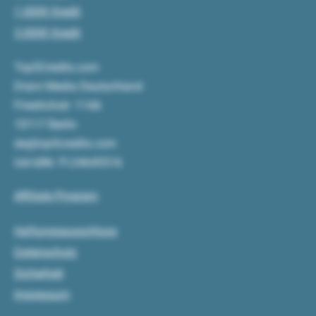
1.000€ Kredit
3.000€ Kredit
Top5Credits.com
Draivi Media Deutschland
Friedrichstr. 114A
10117 Berlin
de@top5credits.com
Ust-IdNr: FI-24645516
Affiliate Program
Haftungsausschluss
Datenschutz
Sicherheit
Impressum