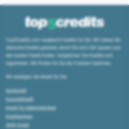
Top5Credits.com vergleicht Kredite für Sie. Wir haben die
deutsche Kredite getestet, damit Sie sich Zeit sparen und
den besten Kredit finden. Vergleichen Sie Kredite und
registrieren. Wir finden für Sie die 5 besten Optionen.
Wir erledigen die Arbeit für Sie.
Autokredit
Kurzzeitkredit
Kredit für Selbstständige
Kreditrechner
500€ Kredit