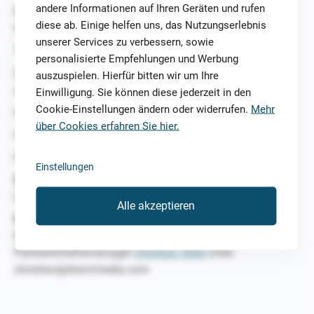
andere Informationen auf Ihren Geräten und rufen
E-Mail: info@draivi.com
diese ab. Einige helfen uns, das Nutzungserlebnis
Website:
www.draivi.com
unserer Services zu verbessern, sowie
Tel.: +358 40 562 9688
personalisierte Empfehlungen und Werbung
Draivi Media ist eine nach finnischem Recht gegründete
auszuspielen. Hierfür bitten wir um Ihre
und registrierte Gesellschaft.
Einwilligung. Sie können diese jederzeit in den
Cookie-Einstellungen ändern oder widerrufen.
Mehr
Handelsregisternummer: 2464551-6
über Cookies erfahren Sie hier.
Umsatzsteuer-ID: FI24645516
Geschäftsführer:
Herr Ville Kymäläinen
Einstellungen
Datenschutzerklärung
Lesen Sie
hier
unsere Datenschutzerklärung.
Alle akzeptieren
Möchten Sie mit uns zusammenarbeiten?
Bitte wenden Sie sich per E-Mail an unseren
Partnerschaftsmanager
Christian Selle
unter:
christian@draivimedia.com