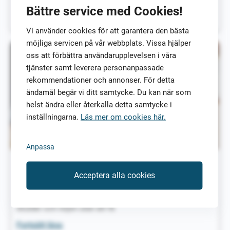
Bättre service med Cookies!
Hur
Fortsätt läsa
mycket
Vi använder cookies för att garantera den bästa
borde
möjliga servicen på vår webbplats. Vissa hjälper
jag
oss att förbättra användarupplevelsen i våra
spendera
tjänster samt leverera personanpassade
på
rekommendationer och annonser. För detta
matvaror?
ändamål begär vi ditt samtycke. Du kan när som
helst ändra eller återkalla detta samtycke i
inställningarna.
Läs mer om cookies här.
Anpassa
2022.08.01
Budgetering
Acceptera alla cookies
Om ens nettolön är, säg, 20 000 kronor i månaden, hur
ska man betala för logi, mat, försäkringar, hälsobehov,
skulder och nöjen utan att få
Budgetering
Fortsätt läsa