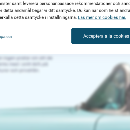
jänster samt leverera personanpassade rekommendationer och anno
r detta ändamål begär vi ditt samtycke. Du kan när som helst ändra
erkalla detta samtycke i inställningarna.
Läs mer om cookies här.
Acceptera alla cookies
npassa