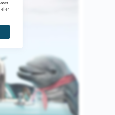
nser.
 eller