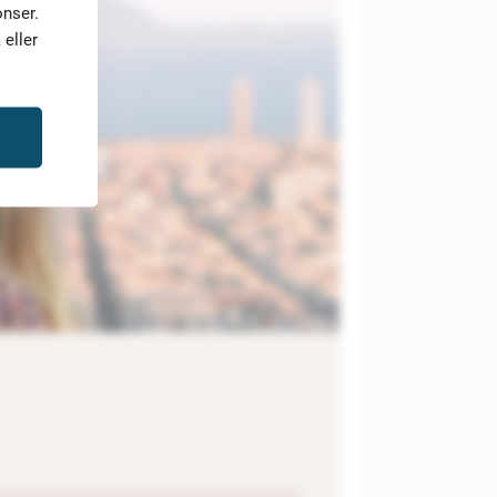
nser.
 eller