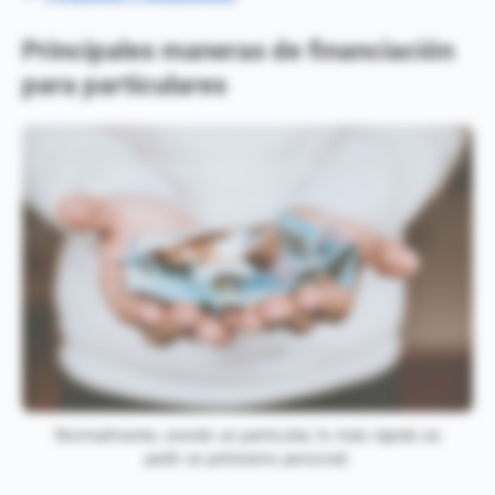
Principales maneras de financiación
para particulares
Normalmente, siendo un particular, lo más rápido es
pedir un préstamo personal.