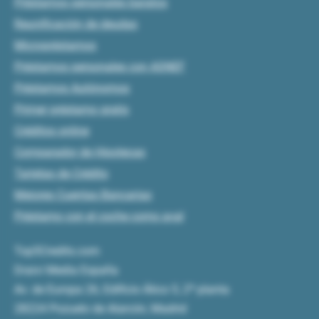
Préstamos personales baratos
Reunificación de deudas
Micropréstamos
Préstamos personales con ASNEF
Préstamos Autónomos
Primer préstamo gratis
Créditos online
Comparador de Hipotecas
Tarjetas de Crédito
Mejores Cuentas Bancarias
Préstamo con el coche como aval
Top5Credits.com
Draivi Media España
Av. de Europa 26, Edificio Ático 5, 2ª planta
28224 Pozuelo de Alarcón, Madrid