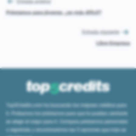
Entrada anterior
Navegación
Préstamos para jóvenes, ¿es más difícil?
de
entradas
Entrada siguiente
Libre Empresa
Top5Credits.com ha buscando los mejores créditos para
tí. Probamos los préstamos para que tú puedas centrarte
en elegir el mejor para tí. Compara préstamos personales
o regístrate, y encontraremos las 5 opciones que más se