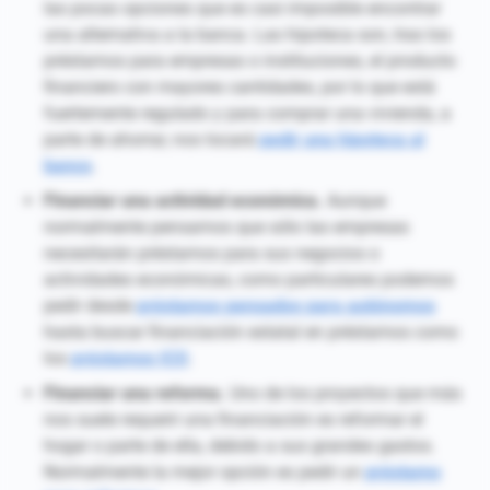
las pocas opciones que es casi imposible encontrar
una alternativa a la banca. Las hipoteca son, tras los
préstamos para empresas o instituciones, el producto
financiero con mayores cantidades, por lo que está
fuertemente regulado y para comprar una vivienda, a
parte de ahorrar, nos tocará
pedir una hipoteca al
banco
.
Financiar una actividad económica.
Aunque
normalmente pensamos que sólo las empresas
necesitarán préstamos para sus negocios o
actividades económicas, como particulares podemos
pedir desde
préstamos pensados para autónomos
hasta buscar financiación estatal en préstamos como
los
préstamos ICO
.
Financiar una reforma.
Uno de los proyectos que más
nos suele requerir una financiación es reformar el
hogar o parte de ella, debido a sus grandes gastos.
Normalmente la mejor opción es pedir un
préstamo