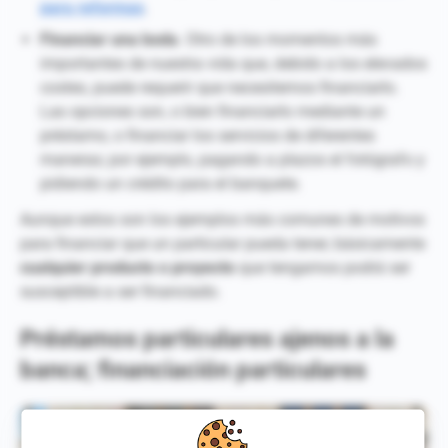
para reformas
.
Financiar una boda
. Otro de los momentos más
importantes de nuestra vida que, debido a los elevados
costes, puede requerir que necesitemos financiarlo.
Las opciones son, o bien financiarlo mediante un
préstamo, o financiar los servicios de diferentes
maneras; por ejemplo, pagando a plazos el fotógrafo y
pidiendo un crédito para el banquete.
Aunque estos son los ejemplos más comunes de motivos
para financiar que un particular pueda tener, básicamente
cualquier producto o proyecto
que tengamos podrá ser
susceptible a ser financiado.
Préstamos particulares ajenos a la
banca; financiación particulares