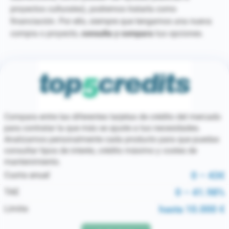
proyectos culturales), podremos tratarla como
financiación. Por ello, siempre que tengamos una nueva
compra o proyecto,
consulta y compara
tus opciones.
Compara entre las diferentes tarjetas de crédito del mercado
para contratar la que más se ajuste a tus necesidades.
Analizamos personalmente cada producto para que puedas
consultar tipos de interés, crédito máximo y costes de
mantenimiento.
Cuota anual
0 – 43€
TAE
0 – 41.98%
Límite
hasta 10.000 €