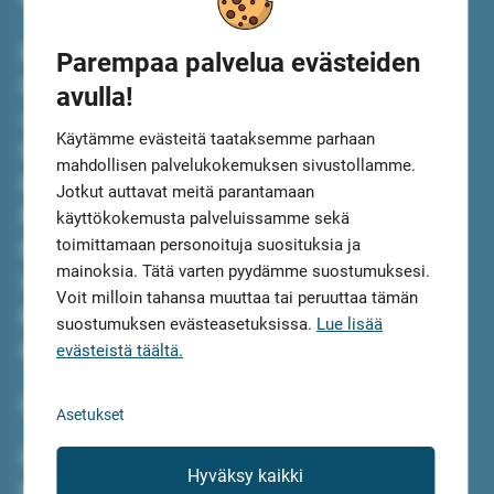
Lainavertailu
Parempaa palvelua evästeiden
Lainaa netistä
avulla!
Joustoluotto
Käytämme evästeitä taataksemme parhaan
Vakuudeton laina
mahdollisen palvelukokemuksen sivustollamme.
Kilpailuta laina
Jotkut auttavat meitä parantamaan
Pikavippi
käyttökokemusta palveluissamme sekä
toimittamaan personoituja suosituksia ja
Edullinen laina
mainoksia. Tätä varten pyydämme suostumuksesi.
Yrityslaina
Voit milloin tahansa muuttaa tai peruuttaa tämän
Remonttilaina
suostumuksen evästeasetuksissa.
Lue lisää
Autolaina
evästeistä täältä.
Lainasanasto
Asetukset
Lainaa 500 euroa
Hyväksy kaikki
Lainaa 1000 euroa