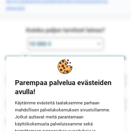
sia-ja-vastauksia/pankkipalvelut/kulutusluotot-ja-
pikavipit/
Kuinka paljon tarvitset lainaa?
Parempaa palvelua evästeiden
avulla!
Käytämme evästeitä taataksemme parhaan
mahdollisen palvelukokemuksen sivustollamme.
Jotkut auttavat meitä parantamaan
Kyllä kiitos! Top5Credits.com saa etsiä minulle
käyttökokemusta palveluissamme sekä
5 lainatarjousta
ja olla yhteydessä