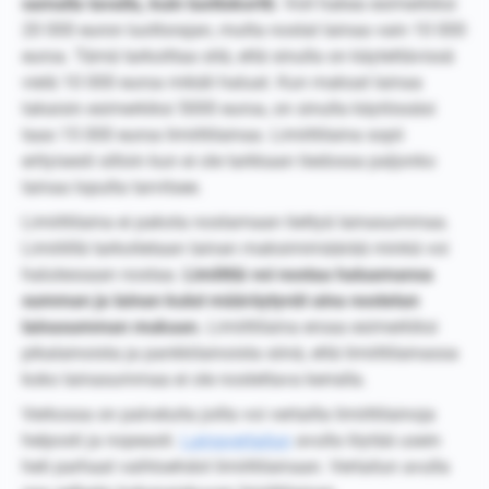
samalla tavalla, kuin luottokortti.
Voit hakea esimerkiksi
20 000 euron luottorajan, mutta nostat lainaa vain 10 000
euroa. Tämä tarkoittaa sitä, että sinulla on käytettävissä
vielä 10 000 euroa mikäli haluat. Kun maksat lainaa
takaisin esimerkiksi 5000 euroa, on sinulla käytössäsi
taas 15 000 euroa limiittilainaa. Limiittilaina sopii
erityisesti silloin kun ei ole tarkkaan tiedossa paljonko
lainaa lopulta tarvitsee.
Limiittilaina ei pakota nostamaan tiettyä lainasummaa.
Limiitillä tarkoitetaan lainan maksimimäärää minkä voi
halutessaan nostaa.
Limiittiä voi nostaa haluamansa
summan ja lainan kulut määräytyvät aina nostetun
lainasumman mukaan.
Limiittilaina eroaa esimerkiksi
pikalainoista ja pankkilainoista siinä, että limiittilainassa
koko lainasummaa ei ole nostettava kerralla.
Verkossa on palveluita joilla voi vertailla limiittilainoja
helposti ja nopeasti.
Lainavertailun
avulla löytää usein
heti parhaat vaihtoehdot limiittilainaan. Vertailun avulla