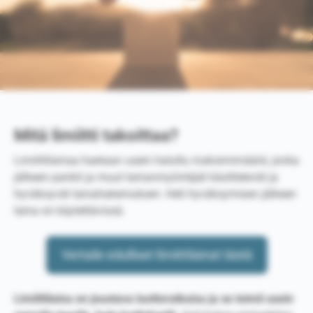
Mitä limiitti takoittaa?
Limiittilainaa haetaan usein haluttu maksimimäärä, jonka
jälkeen pankit ja muut lainanmyöntäjät käsittelevät ja
hyväksyvät lainahakemuksen. Heti hyväksymisen jälkeen
laina on käytettävissä.
Vertaile edulliset limiittilainat tästä
Limiittilaina on joustava luottoratkaisu ja se toimii usein