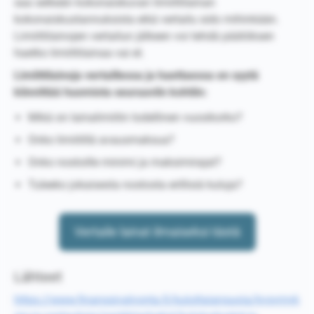
saa selkeän kokonaiskuvan limiittilainan
kokonaiskustannuksista eikä vertailu sido mihinkään.
Limiittilainojen vertailun jälkeen voi tehdä päätöksen
haetko limiittilainaa vai et.
Limiittilainoja vertaillessa ja haettaessa on syytä
kiinnittää huomiota seuraaviin kohtiin:
Mikä on lainalimiitin todellinen vuosikorko?
Onko limiitillä avausmaksua?
Onko nostoille minimi ja maksimirajat?
Tuleeko jokaisesta nostosta erillisiä kuluja?
Vertaile lainat ilmaiseksi tästä
Lähteet
https://www.finanssivalvonta.fi/kuluttajansuoja/kysymyk