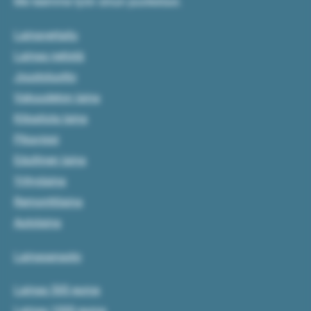
Me teemme työn sinun puolestasi.
Lainavertailu
Lainaa netistä
Joustoluotto
Vakuudeton laina
Kilpailuta laina
Pikavippi
Edullinen laina
Yrityslaina
Remonttilaina
Autolaina
Lainasanasto
Lainaa 500 euroa
Lainaa 1000 euroa