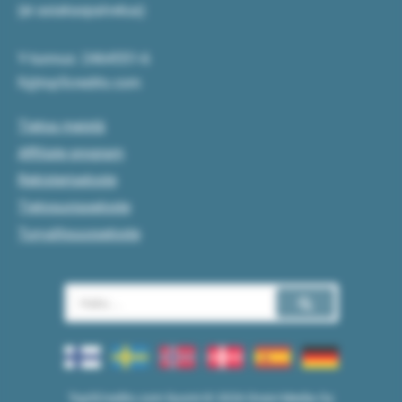
(ei asiakaspalvelua)
Y-tunnus: 2464551-6
fi@top5credits.com
Tietoa meistä
Affiliate program
Rekisteriseloste
Tietosuojaseloste
Turvallisuusseloste
Top5Credits.com Suomi © 2026 Draivi Media Oy