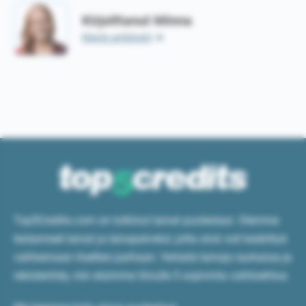
Kirjoittanut Minna
Näytä artikkelit
Top5Credits.com on tutkinut lainat puolestasi. Olemme
testanneet lainat ja lainapalvelut, jotta sinä voit keskittyä
valitsemaan itsellesi parhaan. Vertaile lainoja rauhassa ja
rekisteröidy, niin etsimme Sinulle 5 sopivinta vaihtoehtoa.