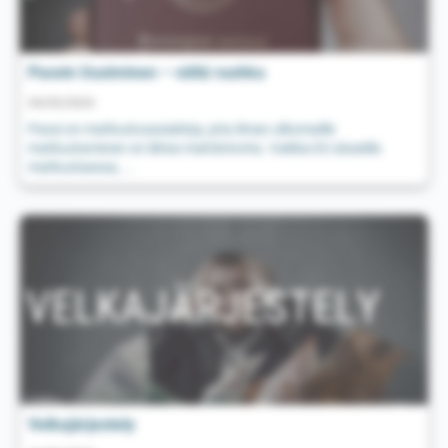
Passin Uusiminen – vältä ruuhka
04/03/2024
Passi on matkustusasiakirja, jota ilman ulkomaille
matkustaminen on lähes mahdotonta. Vaikka EU alueella
matkustaessa, ...
Velkajärjestely