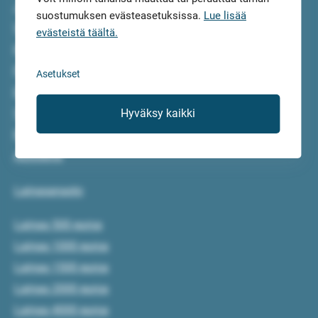
Joustoluotto
suostumuksen evästeasetuksissa.
Lue lisää
Vakuudeton laina
evästeistä täältä.
Kilpailuta laina
Pikavippi
Asetukset
Edullinen laina
Yrityslaina
Hyväksy kaikki
Remonttilaina
Autolaina
Lainasanasto
Lainaa 500 euroa
Lainaa 1000 euroa
Lainaa 1500 euroa
Lainaa 2000 euroa
Lainaa 4000 euroa