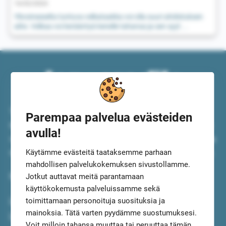
16/02/2024
Ylivoimaiselta tuntuva velkataakka voi olla suuri ahdistuksen
aihe. Velkaa voi kerääntyä kenelle tahansa ja sen syyt ...
Top5Credits.com on tutkinut lainat puolestasi. Olemme
Parempaa palvelua evästeiden
testanneet lainat ja lainapalvelut, jotta sinä voit keskittyä
avulla!
valitsemaan itsellesi parhaan. Vertaile lainoja rauhassa ja
Käytämme evästeitä taataksemme parhaan
rekisteröidy, niin etsimme Sinulle 5 sopivinta vaihtoehtoa.
mahdollisen palvelukokemuksen sivustollamme.
Me teemme työn sinun puolestasi.
Jotkut auttavat meitä parantamaan
käyttökokemusta palveluissamme sekä
Lainavertailu
toimittamaan personoituja suosituksia ja
mainoksia. Tätä varten pyydämme suostumuksesi.
Lainaa netistä
Voit milloin tahansa muuttaa tai peruuttaa tämän