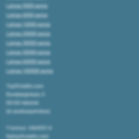
Lainaa 5000 euroa
Lainaa 6000 euroa
Lainaa 10000 euroa
Lainaa 20000 euroa
Lainaa 30000 euroa
Lainaa 50000 euroa
Lainaa 60000 euroa
Lainaa 100000 euroa
Top5Credits.com
Runeberginkatu 5
00100 Helsinki
(ei asiakaspalvelua)
Y-tunnus: 2464551-6
fi@top5credits.com